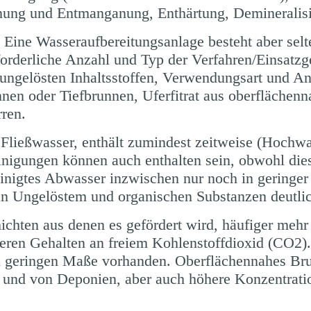
senung und Entmanganung, Enthärtung, Demineralis
: Eine Wasseraufbereitungsanlage besteht aber sel
orderliche Anzahl und Typ der Verfahren/Einsatzgeb
ngelösten Inhaltsstoffen, Verwendungsart und An
nen oder Tiefbrunnen, Uferfitrat aus oberflächen
rren.
Fließwasser, enthält zumindest zeitweise (Hochwa
inigungen können auch enthalten sein, obwohl diese
reinigtes Abwasser inzwischen nur noch in gering
an Ungelöstem und organischen Substanzen deutlic
chten aus denen es gefördert wird, häufiger mehr 
eren Gehalten an freiem
Kohlenstoffdioxid
(CO2). 
 in geringen Maße vorhanden. Oberflächennahes Br
 und von Deponien, aber auch höhere Konzentrati