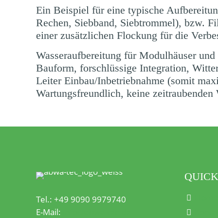
Ein Beispiel für eine typische Aufbereitu
Rechen, Siebband, Siebtrommel), bzw. Filt
einer zusätzlichen
Flockung
für die Verbe
Wasseraufbereitung für Modulhäuser und
Bauform, forschlüssige Integration, Wit
Leiter Einbau/Inbetriebnahme (somit maxim
Wartungsfreundlich, keine zeitraubenden 
QUICK
Hom
Tel.: +49 9090 9979740
E-Mail:
info@abwa-tec.de
Konta