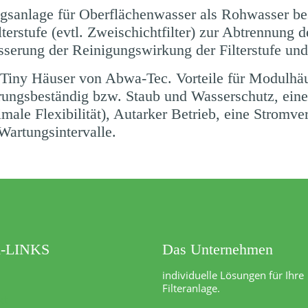
ngsanlage für
Oberflächenwasser
als Rohwasser bes
erstufe (evtl. Zweischichtfilter) zur Abtrennung d
sserung der Reinigungswirkung der Filterstufe un
 Tiny Häuser von Abwa-Tec. Vorteile für Modulhä
terungsbeständig bzw. Staub und Wasserschutz, ei
ale Flexibilität), Autarker Betrieb, eine Stromve
Wartungsintervalle.
-LINKS
Das Unternehmen
individuelle Lösungen für Ihre
e
Filteranlage.
kt