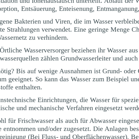
dation und Ionenaustausch unterteilt. Ablauf der 
sorption, Entsäuerung, Enteisenung, Entmanganung
ene Bakterien und Viren, die im Wasser verbleiben
te Strahlungen verwendet. Eine geringe Menge Chl
assernetz zu verhindern.
rtliche Wasserversorger beziehen ihr Wasser aus
dwasserquellen zählen Grundwasserleiter und auch 
nötig? Bis auf wenige Ausnahmen ist Grund- oder
um geeignet. So kann das Wasser zum Beispiel u
offe enthalten.
nstechnische Einrichtungen, die Wasser für spezie
ische und mechanische Verfahren eingesetzt werd
l für Frischwasser als auch für Abwasser eingese
ffe entnommen und/oder zugesetzt. Die Anlagen be
reinigung (Bei Fluss- und Oberflächenwasser), Be